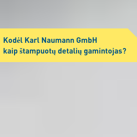
Kodėl Karl Naumann GmbH
kaip štampuotų detalių gamintojas?