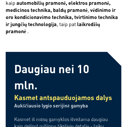
kaip
automobilių pramonė, elektros pramonė,
medicinos technika, baldų pramonė
,
vėdinimo ir
oro kondicionavimo technika, tvirtinimo technika
ir jungčių technologija
, taip pat
laikrodžių
pramonė
.
Daugiau nei 10
mln.
Kasmet antspauduojamos dalys
Aukščiausio lygio serijinė gamyba
Kasmet iš mūsų gamyklos išvežama daugiau
kaip dešimt milijonų tiksliųjų detalių - laiku,