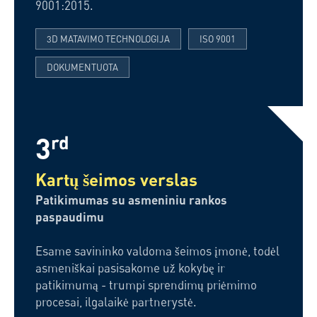
9001:2015.
3D MATAVIMO TECHNOLOGIJA
ISO 9001
DOKUMENTUOTA
3
rd
Kartų šeimos verslas
Patikimumas su asmeniniu rankos
paspaudimu
Esame savininko valdoma šeimos įmonė, todėl
asmeniškai pasisakome už kokybę ir
patikimumą - trumpi sprendimų priėmimo
procesai, ilgalaikė partnerystė.