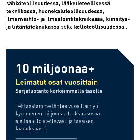
sähköteollisuudessa, lääketieteellisessä
tekniikassa, huonekaluteollisuudessa
,
ilmanvaihto- ja ilmastointitekniikassa, kiinnitys-
ja liitäntätekniikassa
sekä
kelloteollisuudessa
.
10 miljoonaa+
Leimatut osat vuosittain
Sarjatuotanto korkeimmalla tasolla
Tehtaastamme lähtee vuosittain yli
kymmenen miljoonaa tarkkuusosaa -
ajallaan, toistettavasti ja tasaisen
laadukkaasti.