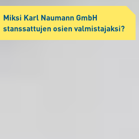
Miksi Karl Naumann GmbH
stanssattujen osien valmistajaksi?