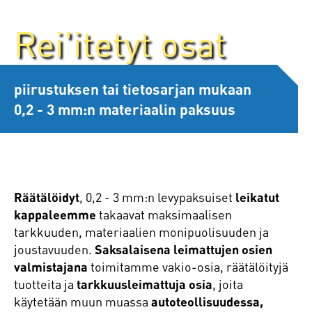
Rei'itetyt osat
piirustuksen tai tietosarjan mukaan
0,2 - 3 mm:n materiaalin paksuus
Räätälöidyt
, 0,2 - 3 mm:n levypaksuiset
leikatut
kappaleemme
takaavat maksimaalisen
tarkkuuden, materiaalien monipuolisuuden ja
joustavuuden.
Saksalaisena leimattujen osien
valmistajana
toimitamme vakio-osia, räätälöityjä
tuotteita ja
tarkkuusleimattuja osia
, joita
käytetään muun muassa
autoteollisuudessa,