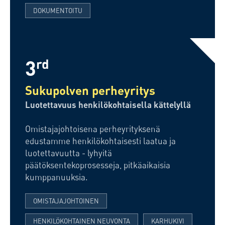
DOKUMENTOITU
3
rd
Sukupolven perheyritys
Luotettavuus henkilökohtaisella kättelyllä
Omistajajohtoisena perheyrityksenä
edustamme henkilökohtaisesti laatua ja
luotettavuutta - lyhyitä
päätöksentekoprosesseja, pitkäaikaisia
kumppanuuksia.
OMISTAJAJOHTOINEN
HENKILÖKOHTAINEN NEUVONTA
KARHUKIVI