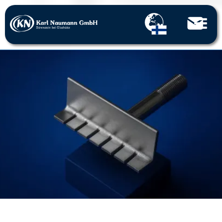
Home
Rei'itetyt osat