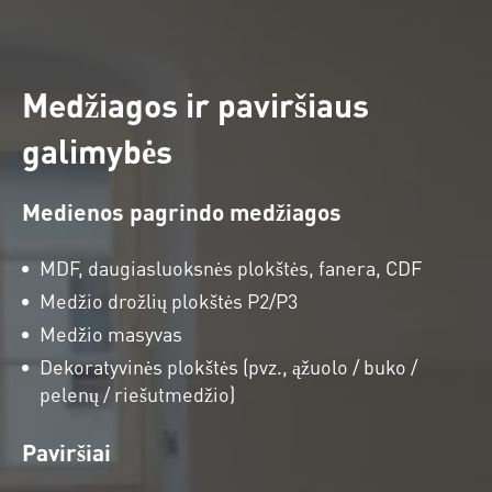
Medžiagos ir paviršiaus
galimybės
Medienos pagrindo medžiagos
MDF, daugiasluoksnės plokštės, fanera, CDF
Medžio drožlių plokštės P2/P3
Medžio masyvas
Dekoratyvinės plokštės (pvz., ąžuolo / buko /
pelenų / riešutmedžio)
Paviršiai