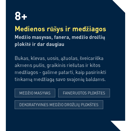
8+
Medienos rūšys ir medžiagos
Medžio masyvas, fanera, medžio drožlių
plokštė ir dar daugiau
Bukas, klevas, uosis, ąžuolas, šveicariška
akmens pušis, graikinis riešutas ir kitos
medžiagos - galime patarti, kaip pasirinkti
tinkamą medžiagą savo svajonių baldams.
MEDŽIO MASYVAS
FANERUOTOS PLOKŠTĖS
DEKORATYVINĖS MEDŽIO DROŽLIŲ PLOKŠTĖS