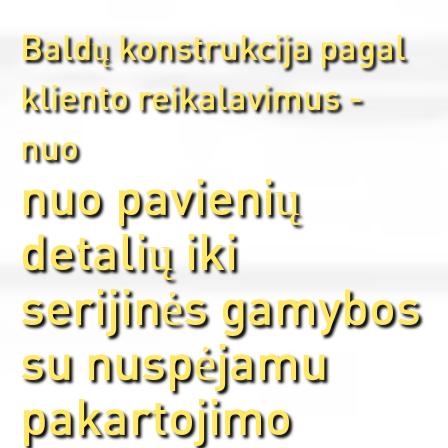
Baldų konstrukcija pagal
kliento reikalavimus -
nuo
nuo pavienių
detalių iki
serijinės gamybos
su nuspėjamu
pakartojimo