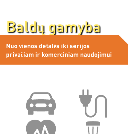
Baldų gamyba
Baldų gamyba
Nuo vienos detalės iki serijos
privačiam ir komerciniam naudojimui