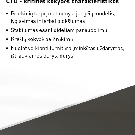
CTQ - kritinės kokybės charakteristikos
Priekinių tarpų matmenys, jungčių modelis,
lygiavimas ir (arba) plokštumas
Stabilumas esant dideliam panaudojimui
Kraštų kokybė be įtrūkimų
Nuolat veikianti furnitūra (minkštas uždarymas,
ištraukiamos durys, durys)