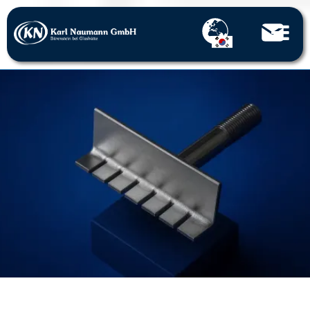
홈
펀칭 부품