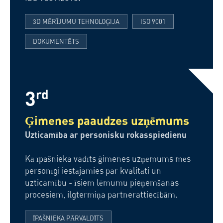
3D MĒRĪJUMU TEHNOLOĢIJA
ISO 9001
DOKUMENTĒTS
3
rd
Ģimenes paaudzes uzņēmums
Uzticamība ar personisku rokasspiedienu
Kā īpašnieka vadīts ģimenes uzņēmums mēs
personīgi iestājamies par kvalitāti un
uzticamību - īsiem lēmumu pieņemšanas
procesiem, ilgtermiņa partnerattiecībām.
ĪPAŠNIEKA PĀRVALDĪTS