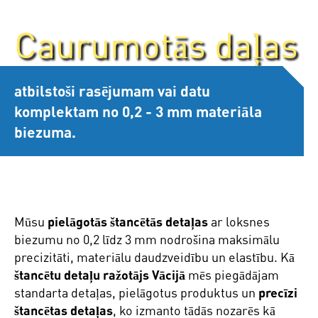
Caurumotās daļas
atbilstoši rasējumam vai datu
komplektam no 0,2 - 3 mm materiāla
biezuma.
Mūsu
pielāgotās štancētās detaļas
ar loksnes
biezumu no 0,2 līdz 3 mm nodrošina maksimālu
precizitāti, materiālu daudzveidību un elastību. Kā
štancētu detaļu ražotājs Vācijā
mēs piegādājam
standarta detaļas, pielāgotus produktus un
precīzi
štancētas detaļas
, ko izmanto tādās nozarēs kā