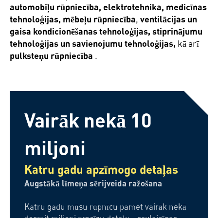
automobiļu rūpniecība, elektrotehnika, medicīnas
tehnoloģijas, mēbeļu rūpniecība
,
ventilācijas un
gaisa kondicionēšanas tehnoloģijas, stiprinājumu
tehnoloģijas un savienojumu tehnoloģijas,
kā arī
pulksteņu rūpniecība
.
Vairāk nekā 10
miljoni
Katru gadu apzīmogo detaļas
Augstākā līmeņa sērijveida ražošana
Katru gadu mūsu rūpnīcu pamet vairāk nekā