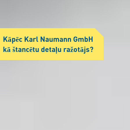
Kāpēc Karl Naumann GmbH
kā štancētu detaļu ražotājs?