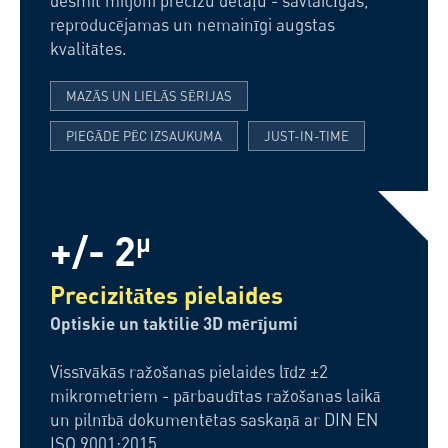
desmit miljoni precīzu detaļu - savlaicīgas,
reproducējamas un nemainīgi augstas
kvalitātes.
MAZĀS UN LIELĀS SĒRIJAS
PIEGĀDE PĒC IZSAUKUMA
JUST-IN-TIME
+/- 2
µ
Precizitātes pielaides
Optiskie un taktilie 3D mērījumi
Vissīvākās ražošanas pielaides līdz ±2
mikrometriem - pārbaudītas ražošanas laikā
un pilnībā dokumentētas saskaņā ar DIN EN
ISO 9001:2015.