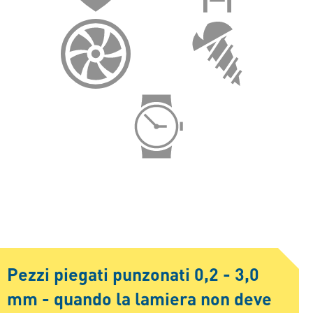
Pezzi piegati punzonati 0,2 - 3,0
mm - quando la lamiera non deve