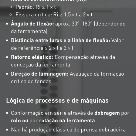
Padrão: Ri ≥ 1 × t
Fissura crítica: Ri ≥ 1,5 × t a 2 × t
Ângulo de flexão:
aprox. 30°-180° (dependendo
da ferramenta)
Distância entre furos e a linha de flexão:
Valor
de referência ≥ 2 × t a 3 × t
Retorno elástico:
Compensação através da
conceção da ferramenta
Direção de laminagem:
Avaliação da formação
crítica de fendas
Lógica de processos e de máquinas
Conformação em série através de
dobragem
por
rolo ou
por
rotação na ferramenta
Não há produção clássica de prensa dobradeira