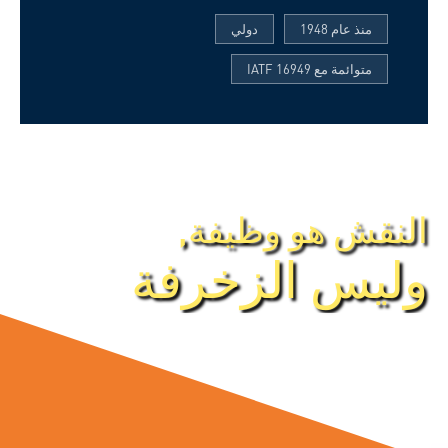
منذ عام 1948
دولي
متوائمة مع IATF 16949
النقش هو وظيفة,
وليس الزخرفة