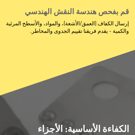
قم بفحص هندسة النقش الهندسي
إرسال الكفاف (العمق/الأشعة)، والمواد، والأسطح المرئية
والكمية - يقدم فريقنا تقييم الجدوى والمخاطر.
الكفاءة الأساسية: الأجزاء