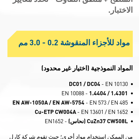
الاختبار.
مواد للأجزاء المنقوشة 0.2 - 3.0 مم
المواد النموذجية (اختيار غير محدود)
DC01 / DC04
- EN 10130
- EN 10088
1.4301 / 1.4404
EN AW-1050A / EN AW-5754
- EN 573 / EN 485
Cu-ETP CW004A
- EN 13601 / EN 1652
CuZn37 CW508L (نحاس)
- EN1652
من الممكن استخدام مواد أخرى؛ حيث تقوم شركة كارل