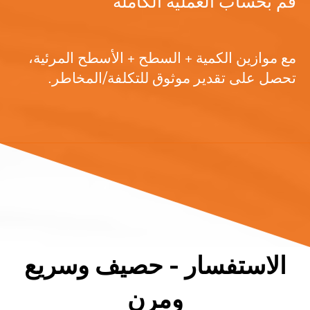
قم بحساب العملية الكاملة
مع موازين الكمية + السطح + الأسطح المرئية،
تحصل على تقدير موثوق للتكلفة/المخاطر.
الاستفسار - حصيف وسريع
ومرن