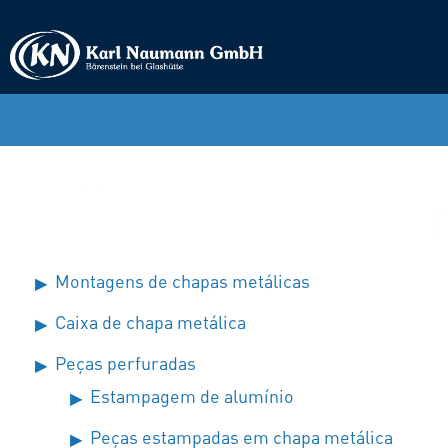
Montagens de chapas metálicas
Caixa de chapa metálica
Peças perfuradas
Estampagem de alumínio
Peças estampadas em chapa metálica