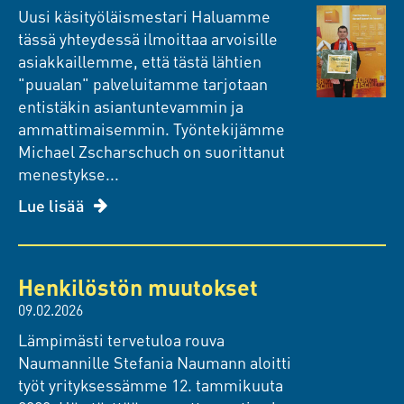
Uusi käsityöläismestari Haluamme
tässä yhteydessä ilmoittaa arvoisille
asiakkaillemme, että tästä lähtien
"puualan" palveluitamme tarjotaan
entistäkin asiantuntevammin ja
ammattimaisemmin. Työntekijämme
Michael Zscharschuch on suorittanut
menestykse...
Lue lisää
Henkilöstön muutokset
09.02.2026
Lämpimästi tervetuloa rouva
Naumannille Stefania Naumann aloitti
työt yrityksessämme 12. tammikuuta