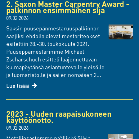
2. Saxon Master Carpentry Award -
palkinnon ensimmäinen sija
09.02.2026
Saksin puusepänmestaruuspalkinnon
saajiksi ehdolla olevat mestariteokset
esiteltiin 28.-30. toukokuuta 2021.
Puuseppämestarimme Michael
Zscharschuch esitteli laajennettavan
kulmapöytänsä asiantuntevalle yleisölle
ja tuomaristolle ja sai erinomaisen 2...
Lue lisää
2023 - Uuden raapaisukoneen
käyttöönotto.
09.02.2026
Metalliosastomme päällikkö Silvia