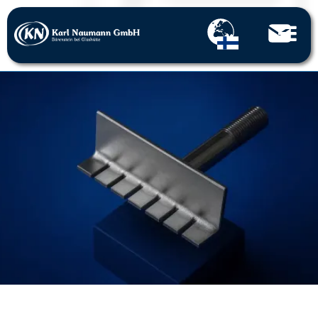
Home
Viimeisimmät uutiset