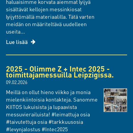
haluaisimme korvata aiemmat lyijyä
sisältävät kellojen messinkiosat
lyijyttömällä materiaalilla. Tätä varten
meidän on määriteltävä uudelleen
useita...
Lue lisää
2025 - Olimme Z + Intec 2025 -
toimittajamessuilla Leipzigissa.
09.02.2026
Meillä on ollut hieno viikko ja monia
mielenkiintoisia kontakteja. Sanomme
KIITOS lukuisista ja lupaavista
messuvierailuista! #leimattuja osia
#taivutettuja osia #tarkkuusosia
#levynjalostus #Intec2025