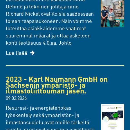
Oehme ja tekninen johtajamme
Richard Nickel ovat iloisia saadessaan
toisen raapaisukoneen. Näin voimme
toteuttaa asiakkaidemme vaatimat
suuremmat määrät ja ottaa askeleen
kohti teollisuus 4.0:aa. Johto
Lue lisää
2023 - Karl Naumann GmbH on
Sachsenin ympäristö- ja
ilmastoliittouman jäsen.
09.02.2026
Resurssi- ja energiatehokas
työskentely sekä ympäristön- ja
ilmastonsuojelu ovat meille tärkeitä
asioita, ja ne ovat suuri osa päivittäistä