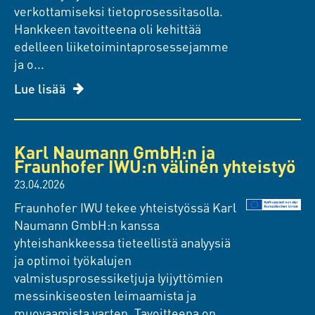
verkottamiseksi tietoprosessitasolla.
Hankkeen tavoitteena oli kehittää
edelleen liiketoimintaprosessejamme
ja o...
Lue lisää
Karl Naumann GmbH:n ja
Fraunhofer IWU:n välinen yhteistyö
23.04.2026
Fraunhofer IWU tekee yhteistyössä Karl
Naumann GmbH:n kanssa
yhteishankkeessa tieteellistä analyysiä
ja optimoi työkalujen
valmistusprosessiketjuja lyijyttömien
messinkiseosten leimaamista ja
muovaamista varten. Tavoitteena on