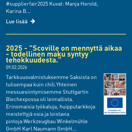
#supplierfair2025 Kuvat: Manja Herold,
Karina B...
Lue lisää
2025 - "Scoville on mennyttä aikaa
- todellinen maku syntyy
tehokkuudesta."
09.02.2026
Tarkkuusvalmistuksemme Saksista on
tulisempaa kuin chili.Yhteinen
messuesiintymisemme Stuttgartin
Blechexpossa oli leimallista.
Erinomaisia työkaluja, huipputarkkoja
meistettyjä osia ja loistavia
pintoja:Werkzeugbau Winkelmühle
GmbH Karl Naumann GmbH...