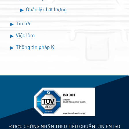
Quản lý chất lượng
Tin tức
Việc làm
Thông tin pháp lý
ĐƯỢC CHỨNG NHẬN THEO TIÊU CHUẨN DIN EN ISO