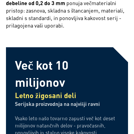
debeline od 0,2 do 3 mm
ponuja večmaterialni
pristop: zasnova, skladna s štancanjem, materiali,
skladni s standardi, in ponovljiva kakovost serij -
prilagojena vaši uporabi.
Več kot 10
milijonov
Letno žigosani deli
Serijska proizvodnja na najvišji ravni
Vsako leto našo tovarno zapusti več kot deset
milijonov natančnih delov - pravočasnih,
ponovljivih in stalno visoke kakovosti.