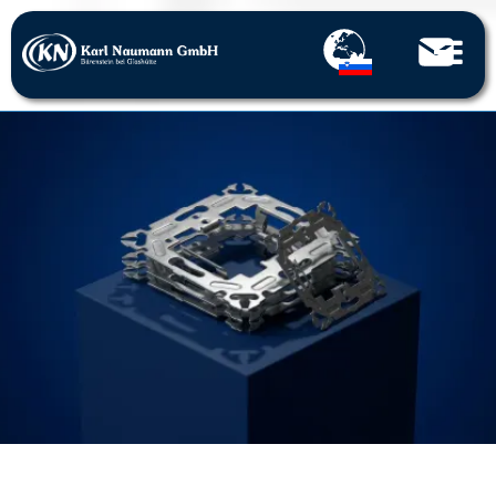
Home
Dela s perforiranjem
Kovinski iztiski